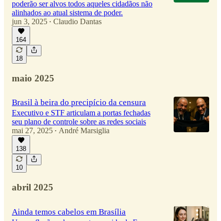
poderão ser alvos todos aqueles cidadãos não
alinhados ao atual sistema de poder.
jun 3, 2025
Claudio Dantas
•
164
18
maio 2025
Brasil à beira do precipício da censura
Executivo e STF articulam a portas fechadas
seu plano de controle sobre as redes sociais
mai 27, 2025
André Marsiglia
•
138
10
abril 2025
Ainda temos cabelos em Brasília