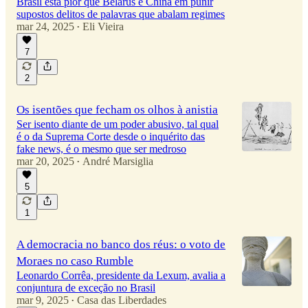
Brasil está pior que Belarus e China em punir
supostos delitos de palavras que abalam regimes
mar 24, 2025
Eli Vieira
•
7
2
Os isentões que fecham os olhos à anistia
Ser isento diante de um poder abusivo, tal qual
é o da Suprema Corte desde o inquérito das
fake news, é o mesmo que ser medroso
mar 20, 2025
André Marsiglia
•
5
1
A democracia no banco dos réus: o voto de
Moraes no caso Rumble
Leonardo Corrêa, presidente da Lexum, avalia a
conjuntura de exceção no Brasil
mar 9, 2025
Casa das Liberdades
•