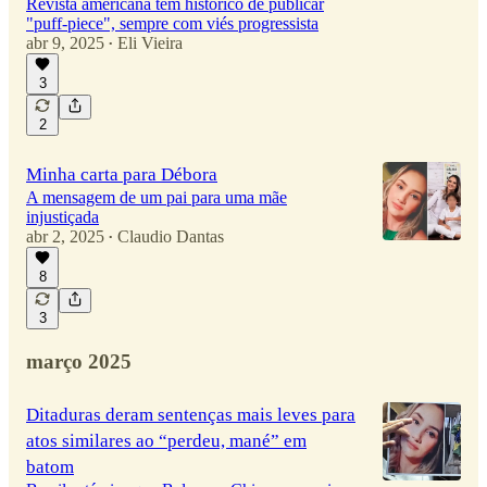
Revista americana tem histórico de publicar
"puff-piece", sempre com viés progressista
abr 9, 2025
Eli Vieira
•
3
2
Minha carta para Débora
A mensagem de um pai para uma mãe
injustiçada
abr 2, 2025
Claudio Dantas
•
8
3
março 2025
Ditaduras deram sentenças mais leves para
atos similares ao “perdeu, mané” em
batom