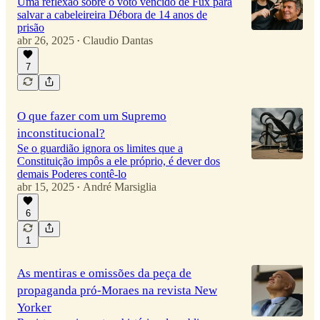
Uma reflexão sobre o voto vencido de Fux para
salvar a cabeleireira Débora de 14 anos de
prisão
abr 26, 2025
Claudio Dantas
•
7
O que fazer com um Supremo
inconstitucional?
Se o guardião ignora os limites que a
Constituição impôs a ele próprio, é dever dos
demais Poderes contê-lo
abr 15, 2025
André Marsiglia
•
6
1
As mentiras e omissões da peça de
propaganda pró-Moraes na revista New
Yorker