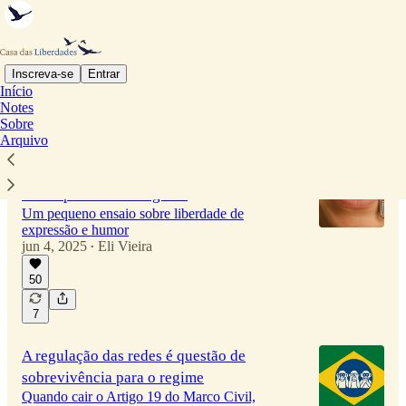
Inscreva-se
Entrar
Início
Notes
Mais recentes
Principais
Sobre
Arquivo
Sentença que condenou Léo Lins à cadeia
é uma piada de mau gosto
Um pequeno ensaio sobre liberdade de
expressão e humor
jun 4, 2025
Eli Vieira
•
50
7
A regulação das redes é questão de
sobrevivência para o regime
Quando cair o Artigo 19 do Marco Civil,