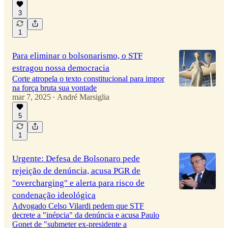
3
1
Para eliminar o bolsonarismo, o STF
estragou nossa democracia
Corte atropela o texto constitucional para impor
na força bruta sua vontade
mar 7, 2025
André Marsiglia
•
5
1
Urgente: Defesa de Bolsonaro pede
rejeição de denúncia, acusa PGR de
"overcharging" e alerta para risco de
condenação ideológica
Advogado Celso Vilardi pedem que STF
decrete a "inépcia" da denúncia e acusa Paulo
Gonet de "submeter ex-presidente a